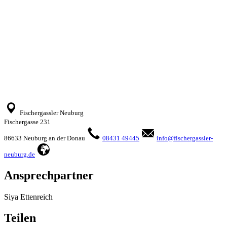
Fischergassler Neuburg
Fischergasse 231
86633 Neuburg an der Donau
08431 49445
info@fischergassler-
neuburg.de
Ansprechpartner
Siya Ettenreich
Teilen