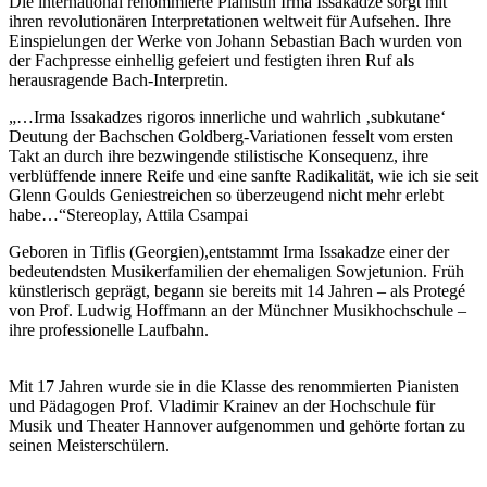
Die international renommierte Pianistin Irma Issakadze sorgt mit
ihren revolutionären Interpretationen weltweit für Aufsehen. Ihre
Einspielungen der Werke von Johann Sebastian Bach wurden von
der Fachpresse einhellig gefeiert und festigten ihren Ruf als
herausragende Bach-Interpretin.
„…Irma Issakadzes rigoros innerliche und wahrlich ‚subkutane‘
Deutung der Bachschen Goldberg-Variationen fesselt vom ersten
Takt an durch ihre bezwingende stilistische Konsequenz, ihre
verblüffende innere Reife und eine sanfte Radikalität, wie ich sie seit
Glenn Goulds Geniestreichen so überzeugend nicht mehr erlebt
habe…“Stereoplay, Attila Csampai
Geboren in Tiflis (Georgien),entstammt Irma Issakadze einer der
bedeutendsten Musikerfamilien der ehemaligen Sowjetunion. Früh
künstlerisch geprägt, begann sie bereits mit 14 Jahren – als Protegé
von Prof. Ludwig Hoffmann an der Münchner Musikhochschule –
ihre professionelle Laufbahn.
Mit 17 Jahren wurde sie in die Klasse des renommierten Pianisten
und Pädagogen Prof. Vladimir Krainev an der Hochschule für
Musik und Theater Hannover aufgenommen und gehörte fortan zu
seinen Meisterschülern.