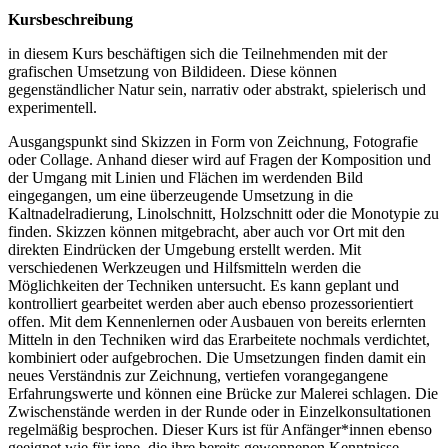
Kursbeschreibung
in diesem Kurs beschäftigen sich die Teilnehmenden mit der
grafischen Umsetzung von Bildideen. Diese können
gegenständlicher Natur sein, narrativ oder abstrakt, spielerisch und
experimentell.
Ausgangspunkt sind Skizzen in Form von Zeichnung, Fotografie
oder Collage. Anhand dieser wird auf Fragen der Komposition und
der Umgang mit Linien und Flächen im werdenden Bild
eingegangen, um eine überzeugende Umsetzung in die
Kaltnadelradierung, Linolschnitt, Holzschnitt oder die Monotypie zu
finden. Skizzen können mitgebracht, aber auch vor Ort mit den
direkten Eindrücken der Umgebung erstellt werden. Mit
verschiedenen Werkzeugen und Hilfsmitteln werden die
Möglichkeiten der Techniken untersucht. Es kann geplant und
kontrolliert gearbeitet werden aber auch ebenso prozessorientiert
offen. Mit dem Kennenlernen oder Ausbauen von bereits erlernten
Mitteln in den Techniken wird das Erarbeitete nochmals verdichtet,
kombiniert oder aufgebrochen. Die Umsetzungen finden damit ein
neues Verständnis zur Zeichnung, vertiefen vorangegangene
Erfahrungswerte und können eine Brücke zur Malerei schlagen. Die
Zwischenstände werden in der Runde oder in Einzelkonsultationen
regelmäßig besprochen. Dieser Kurs ist für Anfänger*innen ebenso
geeignet wie für jene, die ihre bereits gewonnenen Kenntnisse