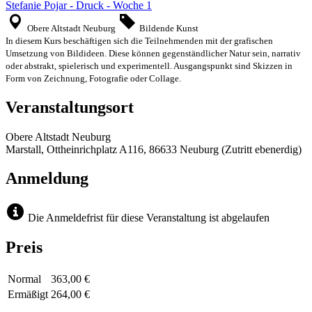
Stefanie Pojar - Druck - Woche 1
Obere Altstadt Neuburg
Bildende Kunst
In diesem Kurs beschäftigen sich die Teilnehmenden mit der grafischen
Umsetzung von Bildideen. Diese können gegenständlicher Natur sein, narrativ
oder abstrakt, spielerisch und experimentell. Ausgangspunkt sind Skizzen in
Form von Zeichnung, Fotografie oder Collage.
Veranstaltungsort
Obere Altstadt Neuburg
Marstall, Ottheinrichplatz A116, 86633 Neuburg (Zutritt ebenerdig)
Anmeldung
Die Anmeldefrist für diese Veranstaltung ist abgelaufen
Preis
Normal
363,00 €
Ermäßigt
264,00 €