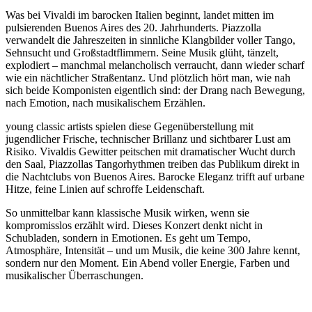
Was bei Vivaldi im barocken Italien beginnt, landet mitten im
pulsierenden Buenos Aires des 20. Jahrhunderts. Piazzolla
verwandelt die Jahreszeiten in sinnliche Klangbilder voller Tango,
Sehnsucht und Großstadtflimmern. Seine Musik glüht, tänzelt,
explodiert – manchmal melancholisch verraucht, dann wieder scharf
wie ein nächtlicher Straßentanz. Und plötzlich hört man, wie nah
sich beide Komponisten eigentlich sind: der Drang nach Bewegung,
nach Emotion, nach musikalischem Erzählen.
young classic artists spielen diese Gegenüberstellung mit
jugendlicher Frische, technischer Brillanz und sichtbarer Lust am
Risiko. Vivaldis Gewitter peitschen mit dramatischer Wucht durch
den Saal, Piazzollas Tangorhythmen treiben das Publikum direkt in
die Nachtclubs von Buenos Aires. Barocke Eleganz trifft auf urbane
Hitze, feine Linien auf schroffe Leidenschaft.
So unmittelbar kann klassische Musik wirken, wenn sie
kompromisslos erzählt wird. Dieses Konzert denkt nicht in
Schubladen, sondern in Emotionen. Es geht um Tempo,
Atmosphäre, Intensität – und um Musik, die keine 300 Jahre kennt,
sondern nur den Moment. Ein Abend voller Energie, Farben und
musikalischer Überraschungen.