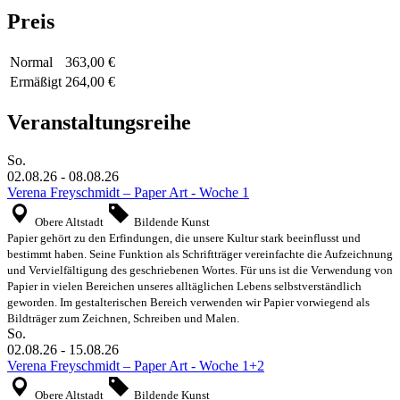
Preis
Normal
363,00 €
Ermäßigt
264,00 €
Veranstaltungsreihe
So.
02.08.26
-
08.08.26
Verena Freyschmidt – Paper Art - Woche 1
Obere Altstadt
Bildende Kunst
Papier gehört zu den Erfindungen, die unsere Kultur stark beeinflusst und
bestimmt haben. Seine Funktion als Schriftträger vereinfachte die Aufzeichnung
und Vervielfältigung des geschriebenen Wortes. Für uns ist die Verwendung von
Papier in vielen Bereichen unseres alltäglichen Lebens selbstverständlich
geworden. Im gestalterischen Bereich verwenden wir Papier vorwiegend als
Bildträger zum Zeichnen, Schreiben und Malen.
So.
02.08.26
-
15.08.26
Verena Freyschmidt – Paper Art - Woche 1+2
Obere Altstadt
Bildende Kunst