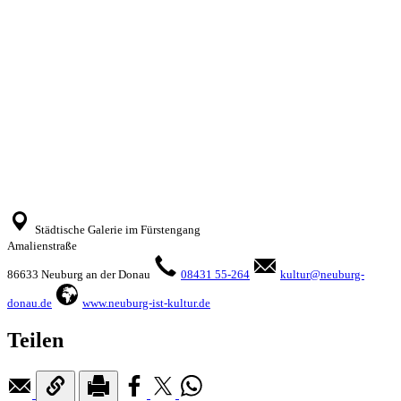
Städtische Galerie im Fürstengang
Amalienstraße
86633 Neuburg an der Donau
08431 55-264
kultur@neuburg-
donau.de
www.neuburg-ist-kultur.de
Teilen