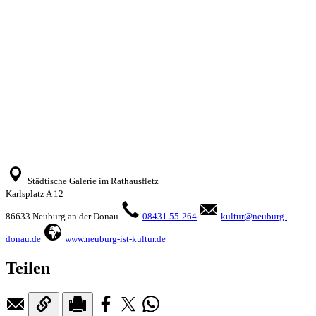
Städtische Galerie im Rathausfletz
Karlsplatz A 12
86633 Neuburg an der Donau
08431 55-264
kultur@neuburg-
donau.de
www.neuburg-ist-kultur.de
Teilen