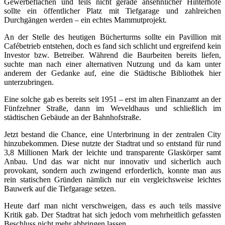
Gewerbeflächen und teils nicht gerade ansehnlicher Hinterhöfe
sollte ein öffentlicher Platz mit Tiefgarage und zahlreichen
Durchgängen werden – ein echtes Mammutprojekt.
An der Stelle des heutigen Bücherturms sollte ein Pavillion mit
Cafébetrieb entstehen, doch es fand sich schlicht und ergreifend kein
Investor bzw. Betreiber. Während die Baurbeiten bereits liefen,
suchte man nach einer alternativen Nutzung und da kam unter
anderem der Gedanke auf, eine die Städtische Bibliothek hier
unterzubringen.
Eine solche gab es bereits seit 1951 – erst im alten Finanzamt an der
Fünfzehner Straße, dann im Weveldhaus und schließlich im
städtischen Gebäude an der Bahnhofstraße.
Jetzt bestand die Chance, eine Unterbrinung in der zentralen City
hinzubekommen. Diese nutzte der Stadtrat und so entstand für rund
3,8 Millionen Mark der leichte und transparente Glaskörper samt
Anbau. Und das war nicht nur innovativ und sicherlich auch
provokant, sondern auch zwingend erforderlich, konnte man aus
rein statischen Gründen nämlich nur ein vergleichsweise leichtes
Bauwerk auf die Tiefgarage setzen.
Heute darf man nicht verschweigen, dass es auch teils massive
Kritik gab. Der Stadtrat hat sich jedoch vom mehrheitlich gefassten
Beschluss nicht mehr abbringen lassen.