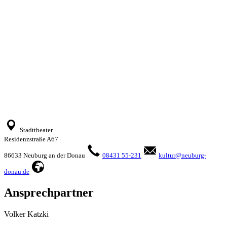
Stadttheater
Residenzstraße A67
86633 Neuburg an der Donau
08431 55-231
kultur@neuburg-
donau.de
Ansprechpartner
Volker Katzki